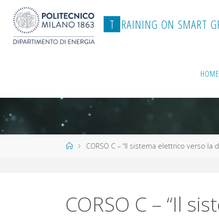
Salta
al
T
R
A
I
N
I
N
G
O
N
S
M
A
R
T
G
contenuto
HOM
Home
CORSO C – “Il sistema elettrico verso la de
CORSO C – “Il sis