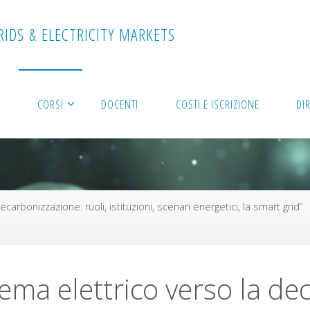
R
I
D
S
&
E
L
E
C
T
R
I
C
I
T
Y
M
A
R
K
E
T
S
E
CORSI
DOCENTI
COSTI E ISCRIZIONE
DI
carbonizzazione: ruoli, istituzioni, scenari energetici, la smart grid”
tema elettrico verso la de