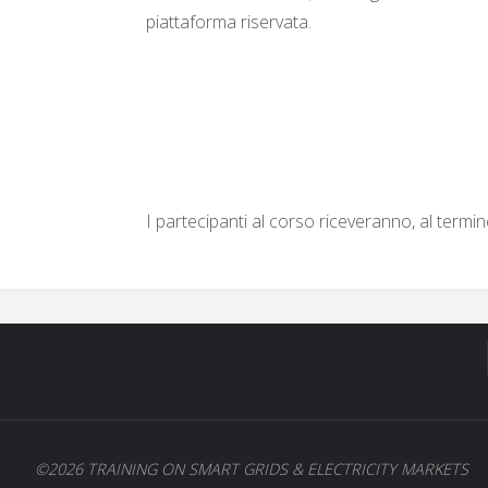
piattaforma riservata.
I partecipanti al corso riceveranno, al term
©2026 TRAINING ON SMART GRIDS & ELECTRICITY MARKETS