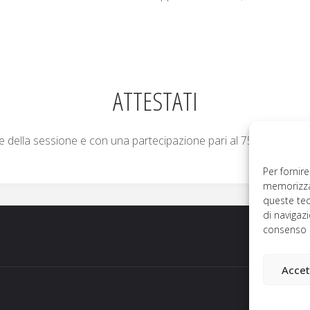
ATTESTATI
ine della sessione e con una partecipazione pari al 75%
Per fornir
memorizzar
queste te
di navigazi
consenso p
Accet