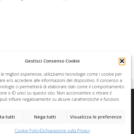
Gestisci Consenso Cookie
e le migliori esperienze, utilizziamo tecnologie come i cookie per
e e/o accedere alle informazioni del dispositivo. Il consenso a
cnologie ci permetterà di elaborare dati come il comportamento
one o ID unici su questo sito. Non acconsentire o ritirare il
uò influire negativamente su alcune caratteristiche e funzioni.
ta tutti
Nega tutti
Visualizza le preferenze
Powered by
Fluida
&
WordPress.
Cookie Policy
Dichiarazione sulla Privacy