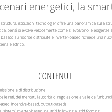
 scenari energetici, la smar
 struttura, istituzioni, tecnologie” offre una panoramica sulla strutt
atica, bensì si evolve velocemente come si evolvono le esigenze 
basato su risorse distribuite e inverter-based richiede una nuov
tema elettrico.
CONTENUTI
smissione e di distribuzione
delle reti, dei mercati, l’autorità di regolazione a valle dell’unbund
-based, incentive-based, output-based)
i sistemi inverter-based, dal grid following al grid forming